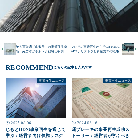
地方百貨店「山形屋」の事業再生成
マレリの事業再生から学ぶ: M&A、
功：経営者が学ぶべき戦略と教訓
ADR、リストラと資産売却の戦略
RECOMMEND
事業再生ニュース
事業再生ニュース
2025.08.06
2024.06.16
じもとHDの事業再生を通じて
曙ブレーキの事業再生成功ス
学ぶ：経営者向け債権リスク
トーリー：経営者が学ぶべき