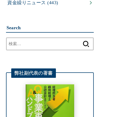
資金繰りニュース
(443)
Search
検
索:
弊社
副代表
の著書