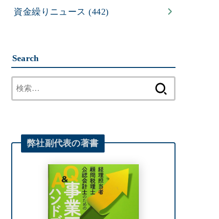
資金繰りニュース
(442)
Search
検
索:
弊社
副代表
の著書