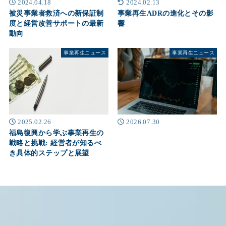
2024.04.18
2024.02.13
被災事業者救済への新保証制
事業再生ADRの進化とその影
度と経営改善サポートの最新
響
動向
事業再生ニュース
事業再生ニュース
2025.02.26
2026.07.30
福島復興から学ぶ事業再生の
戦略と挑戦: 経営者が知るべ
き具体的ステップと展望