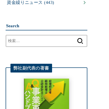
資金繰りニュース
(443)
Search
検
索:
弊社
副代表
の著書