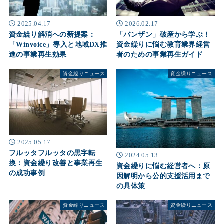
2025.04.17
2026.02.17
資金繰り解消への新提案：
「バンザン」破産から学ぶ！
「Winvoice」導入と地域DX推
資金繰りに悩む教育業界経営
進の事業再生効果
者のための事業再生ガイド
資金繰りニュース
資金繰りニュース
2025.05.17
フルッタフルッタの黒字転
2024.05.13
換：資金繰り改善と事業再生
資金繰りに悩む経営者へ：原
の成功事例
因解明から公的支援活用まで
の具体策
資金繰りニュース
資金繰りニュース