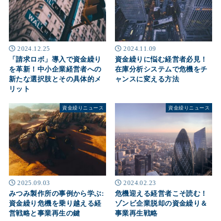
2024.12.25
2024.11.09
「請求ロボ」導入で資金繰り
資金繰りに悩む経営者必見！
を革新！中小企業経営者への
在庫分析システムで危機をチ
新たな選択肢とその具体的メ
ャンスに変える方法
リット
資金繰りニュース
資金繰りニュース
2025.09.03
2024.02.23
みつみ製作所の事例から学ぶ:
危機迎える経営者こそ読む！
資金繰り危機を乗り越える経
ゾンビ企業脱却の資金繰り＆
営戦略と事業再生の鍵
事業再生戦略