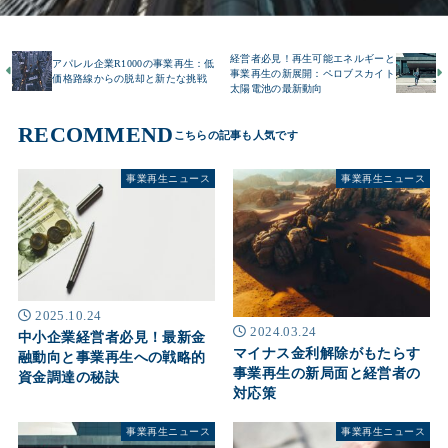
経営者必見！再生可能エネルギーと
アパレル企業R1000の事業再生：低
事業再生の新展開：ペロブスカイト
価格路線からの脱却と新たな挑戦
太陽電池の最新動向
RECOMMEND
事業再生ニュース
事業再生ニュース
2025.10.24
2024.03.24
中小企業経営者必見！最新金
マイナス金利解除がもたらす
融動向と事業再生への戦略的
事業再生の新局面と経営者の
資金調達の秘訣
対応策
事業再生ニュース
事業再生ニュース