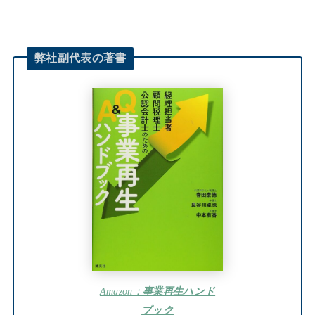
弊社
副代表
の著書
Amazon：
事業再生ハンド
ブック