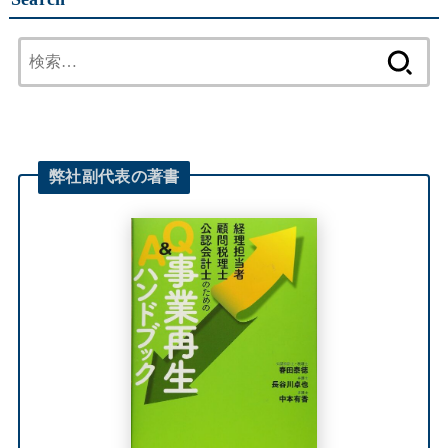
検
索:
弊社
副代表
の著書