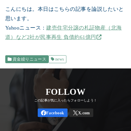
こんにちは。本日はこちらの記事を論説したいと
思います。
Yahooニュース：
建売住宅分譲の札証物産（北海
道）など2社が民事再生 負債約61億円
資金繰りニュース
news
FOLLOW