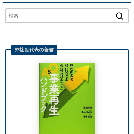
検
索:
弊社
副代表
の著書