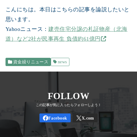
こんにちは。本日はこちらの記事を論説したいと
思います。
Yahooニュース：
建売住宅分譲の札証物産（北海
道）など2社が民事再生 負債約61億円
資金繰りニュース
news
FOLLOW