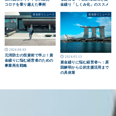
コロナを乗り越えた事例
金繰り「しくみ化」のススメ
資金繰りニュース
資金繰りニュース
2024.06.03
元消防士の投資術で学ぶ！資
2024.05.13
金繰りに悩む経営者のための
資金繰りに悩む経営者へ：原
事業再生戦略
因解明から公的支援活用まで
の具体策