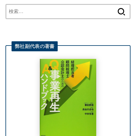
検
索:
弊社
副代表
の著書