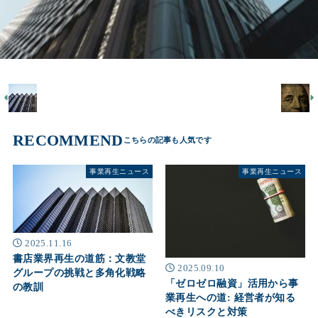
RECOMMEND
事業再生ニュース
事業再生ニュース
2025.11.16
書店業界再生の道筋：文教堂
2025.09.10
グループの挑戦と多角化戦略
「ゼロゼロ融資」活用から事
の教訓
業再生への道: 経営者が知る
べきリスクと対策