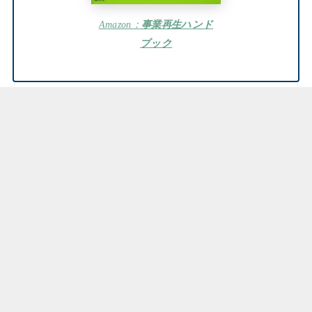
Amazon：
事業再生ハンド
ブック
まとめ：よくわかる事業再生
はじめに
タイミングと手法
事業再生について