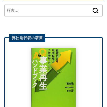
検
索:
弊社
副代表
の著書