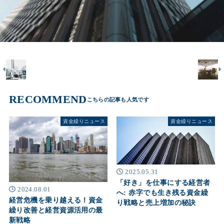
RECOMMEND
資金繰りニュース
資金繰りニュース
2025.05.31
「好き」を仕事にする経営者
2024.08.01
へ: 赤字でも生き残る資金繰
経営危機を乗り越える！資金
り戦略と売上増加の秘訣
繰り改善と経営資源活用の最
新戦略