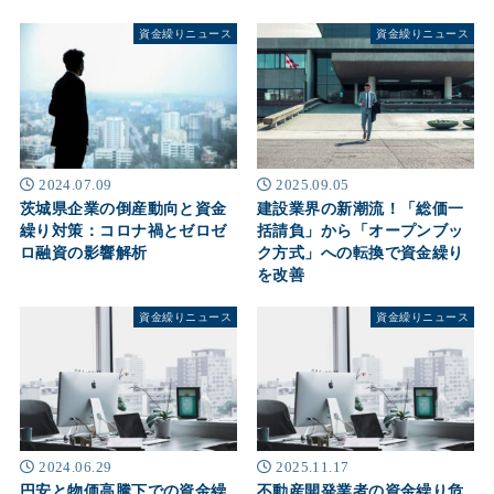
資金繰りニュース
資金繰りニュース
2024.07.09
2025.09.05
茨城県企業の倒産動向と資金
建設業界の新潮流！「総価一
繰り対策：コロナ禍とゼロゼ
括請負」から「オープンブッ
ロ融資の影響解析
ク方式」への転換で資金繰り
を改善
資金繰りニュース
資金繰りニュース
2024.06.29
2025.11.17
円安と物価高騰下での資金繰
不動産開発業者の資金繰り危