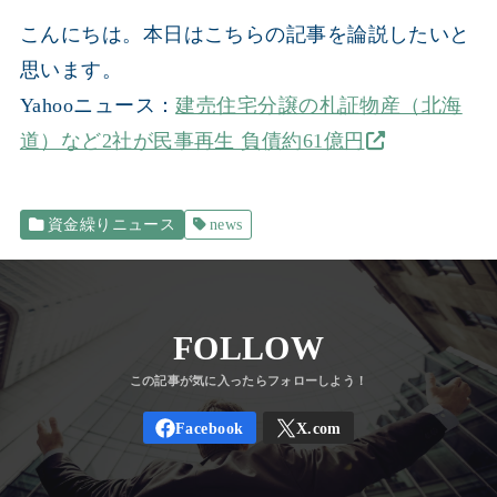
こんにちは。本日はこちらの記事を論説したいと
思います。
Yahooニュース：
建売住宅分譲の札証物産（北海
道）など2社が民事再生 負債約61億円
資金繰りニュース
news
FOLLOW