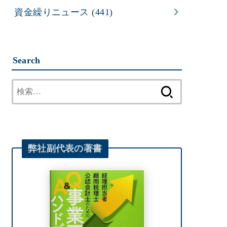
資金繰りニュース
(441)
Search
検
索:
弊社
副代表
の著書