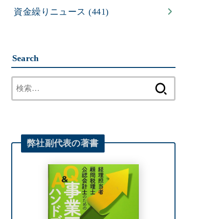
資金繰りニュース
(441)
Search
検
索:
弊社
副代表
の著書