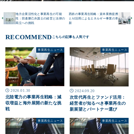
地方企業活性化と事業再生の可能
西鉄の事業再生戦略：資本業務提携
性：田邊勝己弁護士の経営と法律の
とAI活用によるエネルギー事業の革
両立への挑戦
新
RECOMMEND
事業再生ニュース
事業再生ニュース
2026.01.30
2024.09.20
北陸電力の事業再生戦略：減
次世代再生とファンド活用：
収増益と海外展開の新たな挑
経営者が知るべき事業再生の
戦
新展望とパートナー選び
事業再生ニュース
事業再生ニュース