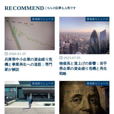
RECOMMEND
資金繰りニュース
資金繰りニュース
2026.01.25
2025.07.05
兵庫県中小企業の資金繰り危
物価高と賃上げの影響：岩手
機と事業再生への道筋：専門
県企業の資金繰り危機と再生
家が解説
戦略
資金繰りニュース
資金繰りニュース