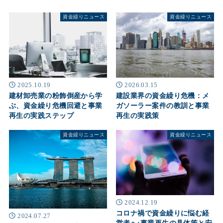
資金繰りニュース
資金繰りニュース
2025.10.19
2026.03.15
建材卸売業の粉飾倒産から学
建設業界の資金繰り危機：メ
ぶ、資金繰り危機回避と事業
ガソーラー案件の教訓と事業
再生の実践ステップ
再生の実践策
資金繰りニュース
資金繰りニュース
2024.12.19
コロナ禍で資金繰りに悩む経
2024.07.27