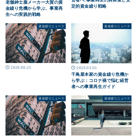
営者へ:事業再生の具体策と安
老舗紳士服メーカー大賀の資
定的資金繰り戦略
金繰り危機から学ぶ、事業再
生への実践的戦略
資金繰りニュース
資金繰りニュース
2026.06.23
2026.03.03
千鳥屋本家の資金繰り危機か
ら学ぶ：コロナ禍で悩む経営
者への事業再生ガイド
資金繰りニュース
資金繰りニュース