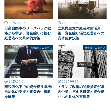
2025.11.07
2025.11.15
日産自動車のリースバック戦
立憲民主党の経済対策活用
略から学ぶ、資金繰りに悩む
術：資金繰り悩む経営者への
経営者への具体的対策
具体的解決策
資金繰りニュース
資金繰りニュース
2025.05.01
2025.06.13
関税強化下での資金繰り危機:
トランプ政権の関税措置が県
自治体の支援と事業再生戦略
内企業に与える影響と資金繰
を解説
りへの具体的支援策