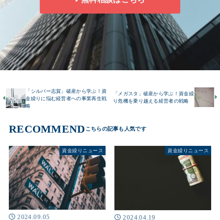
「シルバー志賀」破産から学ぶ！資
「メガスタ」破産から学ぶ！資金繰
金繰りに悩む経営者への事業再生戦
り危機を乗り越える経営者の戦略
略
RECOMMEND
資金繰りニュース
資金繰りニュース
2024.09.05
2024.04.19