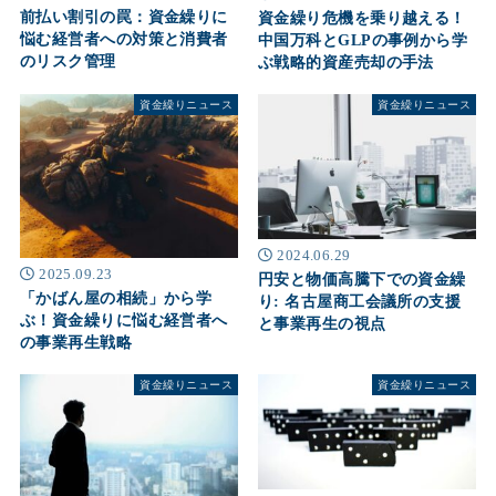
前払い割引の罠：資金繰りに
資金繰り危機を乗り越える！
悩む経営者への対策と消費者
中国万科とGLPの事例から学
のリスク管理
ぶ戦略的資産売却の手法
資金繰りニュース
資金繰りニュース
2024.06.29
2025.09.23
円安と物価高騰下での資金繰
「かばん屋の相続」から学
り: 名古屋商工会議所の支援
ぶ！資金繰りに悩む経営者へ
と事業再生の視点
の事業再生戦略
資金繰りニュース
資金繰りニュース