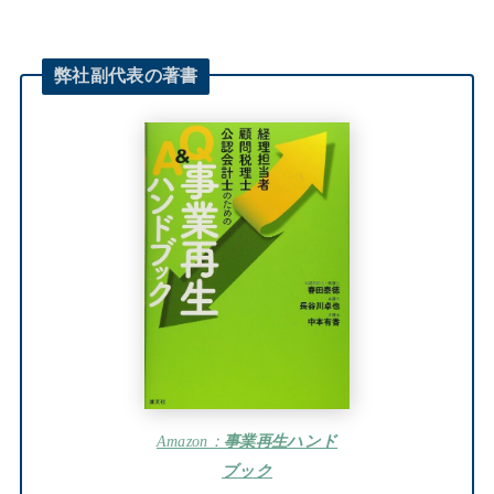
弊社
副代表
の著書
Amazon：
事業再生ハンド
ブック