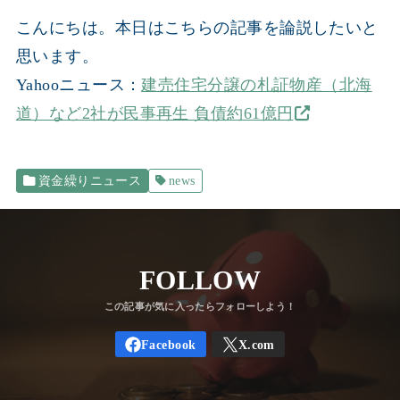
こんにちは。本日はこちらの記事を論説したいと
思います。
Yahooニュース：
建売住宅分譲の札証物産（北海
道）など2社が民事再生 負債約61億円
資金繰りニュース
news
FOLLOW