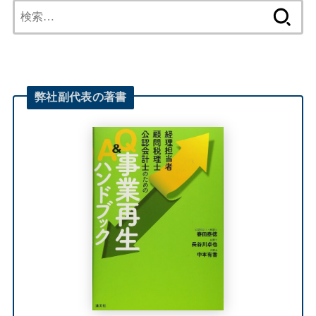
検
索:
弊社
副代表
の著書