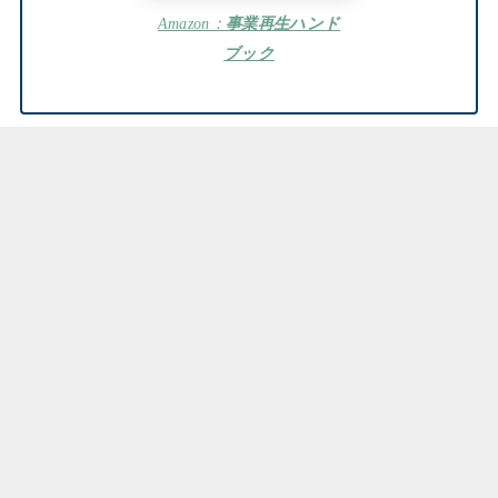
Amazon：
事業再生ハンド
ブック
まとめ：よくわかる事業再生
はじめに
タイミングと手法
事業再生について
事業再生手法について