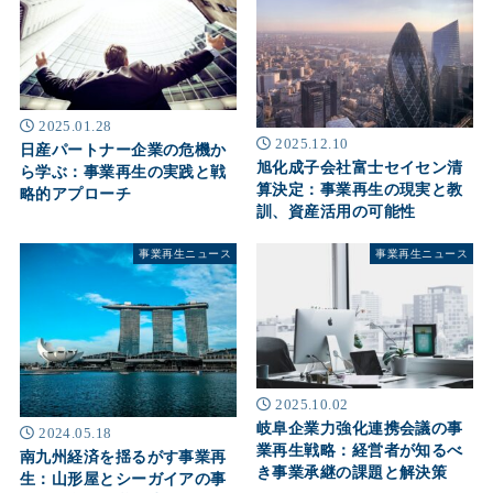
2025.01.28
2025.12.10
日産パートナー企業の危機か
旭化成子会社富士セイセン清
ら学ぶ：事業再生の実践と戦
算決定：事業再生の現実と教
略的アプローチ
訓、資産活用の可能性
事業再生ニュース
事業再生ニュース
2025.10.02
岐阜企業力強化連携会議の事
2024.05.18
業再生戦略：経営者が知るべ
南九州経済を揺るがす事業再
き事業承継の課題と解決策
生：山形屋とシーガイアの事