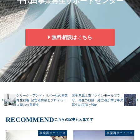
千代田事業再生サポートセンター
無料相談はこちら
クリーク・アンド・リバー社の事業
岩手県北上市「ツインモールプラ
再生戦略: 経営者育成とプロデュー
ザ」再生の軌跡：経営者が学ぶ事業
ス能力の重要性
再生の実例と戦略
RECOMMEND
事業再生ニュース
事業再生ニュース