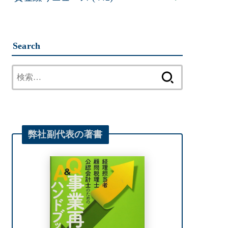
Search
検
索:
弊社
副代表
の著書