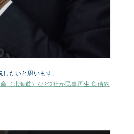
説したいと思います。
産（北海道）など2社が民事再生 負債約