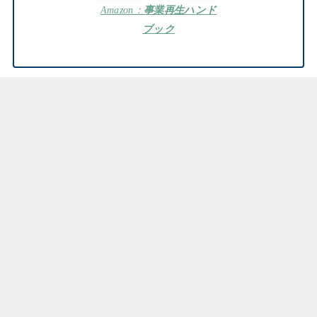
Amazon：
事業再生ハンド
ブック
まとめ：よくわかる事業再生
はじめに
タイミングと手法
事業再生について
事業再生手法について