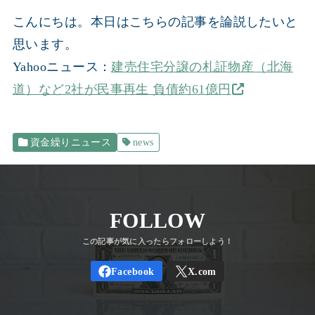
こんにちは。本日はこちらの記事を論説したいと
思います。
Yahooニュース：
建売住宅分譲の札証物産（北海
道）など2社が民事再生 負債約61億円
資金繰りニュース
news
FOLLOW