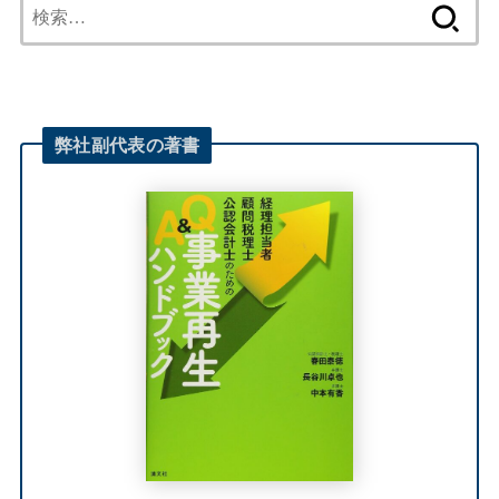
検
索:
弊社
副代表
の著書