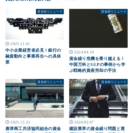
資金繰りニュース
資金繰りニュース
2025.11.01
中小企業経営者必見！銀行の
2024.04.19
融資動向と事業再生への具体
資金繰り危機を乗り越える！
策
中国万科とGLPの事例から学
ぶ戦略的資産売却の手法
資金繰りニュース
資金繰りニュース
2025.12.23
2026.02.07
唐津商工共済協同組合の資金
建設業界の資金繰り問題と透