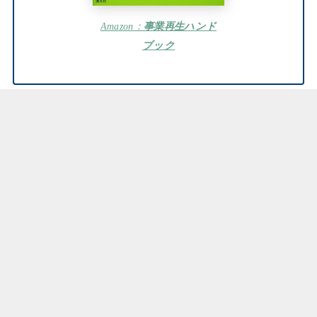
Amazon：
事業再生ハンド
ブック
まとめ：よくわかる事業再生
はじめに
タイミングと手法
事業再生について