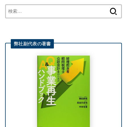
検
索:
弊社
副代表
の著書