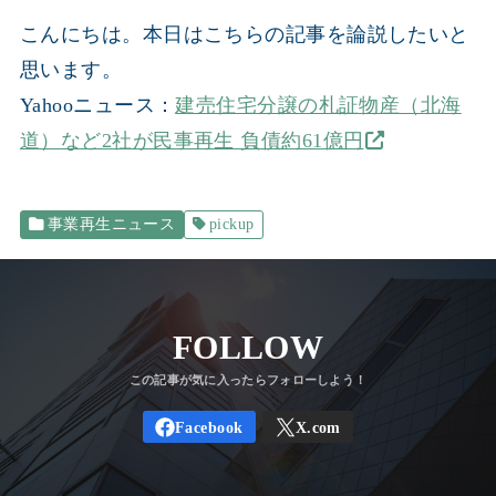
こんにちは。本日はこちらの記事を論説したいと
思います。
Yahooニュース：
建売住宅分譲の札証物産（北海
道）など2社が民事再生 負債約61億円
事業再生ニュース
pickup
FOLLOW