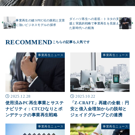
ダイハツ再生への道筋：トヨタの支
事業再生の鍵:SPEC社の挑戦と災害
援と実践的戦略で事業再生を見据え
に強いビジネスモデルの探求
た新時代への航海
RECOMMEND
事業再生ニュース
事業再生ニュース
2025.12.28
2025.10.22
使用済みPC再生事業とサステ
「Z-CRAFT」再建の全貌：円
ナビリティ：CTCひなりとポ
安と借入金増加からの脱却と
ンデテックの事業再生戦略
ジェイドグループとの連携
事業再生ニュース
事業再生ニュース