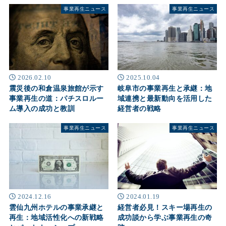
事業再生ニュース
事業再生ニュース
2026.02.10
2025.10.04
震災後の和倉温泉旅館が示す
岐阜市の事業再生と承継：地
事業再生の道：パチスロルー
域連携と最新動向を活用した
ム導入の成功と教訓
経営者の戦略
事業再生ニュース
事業再生ニュース
2024.12.16
2024.01.19
雲仙九州ホテルの事業承継と
経営者必見！スキー場再生の
再生：地域活性化への新戦略
成功談から学ぶ事業再生の奇