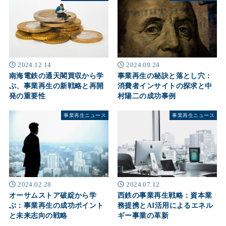
2024.12.14
2024.09.24
南海電鉄の通天閣買収から学
事業再生の秘訣と落とし穴：
ぶ、事業再生の新戦略と再開
消費者インサイトの探求と中
発の重要性
村陽二の成功事例
事業再生ニュース
事業再生ニュース
2024.02.28
2024.07.12
オーサムストア破綻から学
西鉄の事業再生戦略：資本業
ぶ：事業再生の成功ポイント
務提携とAI活用によるエネル
と未来志向の戦略
ギー事業の革新