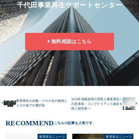
千代田事業再生サポートセンター
無料相談はこちら
2024年倒産急増の背景と事業再生へ
事業再生の全貌：クロス社の挑戦と
の具体策：コンプライアンス違反を
コロナ禍での選択肢
防ぐ経営者へ
RECOMMEND
事業再生ニュース
事業再生ニュース