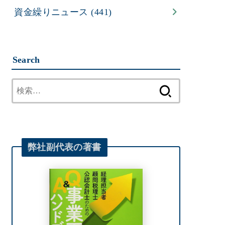
資金繰りニュース
(441)
Search
検
索:
弊社
副代表
の著書