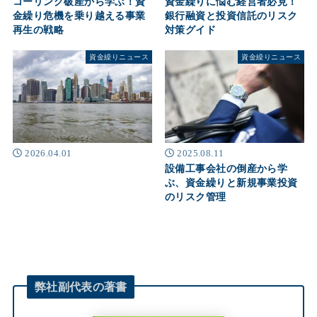
資金繰りに悩む経営者必見！
コーリング破産から学ぶ！資
銀行融資と投資信託のリスク
金繰り危機を乗り越える事業
対策グイド
再生の戦略
資金繰りニュース
資金繰りニュース
2026.04.01
2025.08.11
設備工事会社の倒産から学
ぶ、資金繰りと新規事業投資
のリスク管理
弊社
副代表
の著書