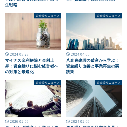
生戦略
資金繰りニュース
資金繰りニュース
2024.03.23
2024.04.05
マイナス金利解除と金利上
八倉巻建設の破産から学ぶ！
昇：資金繰りに悩む経営者へ
資金繰り改善と事業再生の実
の対策と最適化
践策
資金繰りニュース
資金繰りニュース
2024.02.09
2026.02.09