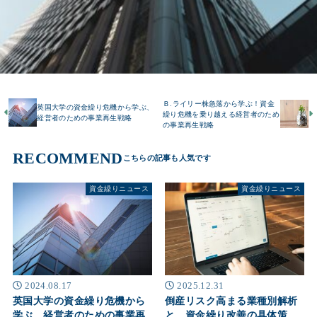
Ｂ.ライリー株急落から学ぶ！資金
英国大学の資金繰り危機から学ぶ、
繰り危機を乗り越える経営者のため
経営者のための事業再生戦略
の事業再生戦略
RECOMMEND
資金繰りニュース
資金繰りニュース
2024.08.17
2025.12.31
英国大学の資金繰り危機から
倒産リスク高まる業種別解析
学ぶ、経営者のための事業再
と、資金繰り改善の具体策