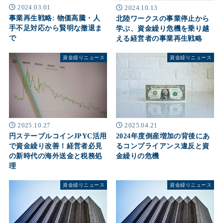
2024.03.01
2024.10.13
事業再生戦略: 物価高騰・人
北陸ワークスの事業停止から
手不足対応から賢明な撤退ま
学ぶ、資金繰り危機を乗り越
で
える経営者の事業再生戦略
資金繰りニュース
資金繰りニュース
2025.10.27
2025.04.21
円ステーブルコインJPYC活用
2024年度倒産増加の背後にあ
で資金繰り改善！経営者必見
るコンプライアンス違反と資
の新時代の海外送金と税務処
金繰りの危機
理
資金繰りニュース
資金繰りニュース