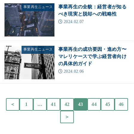
事業再生の全貌：経営者が知る
事業再生ニュース
べき現実と脱却への戦略性
2024.02.07
事業再生の成功要因・進め方〜
事業再生ニュース
マレリケースで学ぶ経営者向け
の具体的ガイド
2024.02.06
＜
1
…
41
42
43
44
45
46
＞