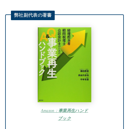
弊社
副代表
の著書
Amazon：
事業再生ハンド
ブック