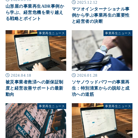
2025.12.12
山形屋の事業再生ADR事例か
マツオインターナショナル事
ら学ぶ、経営危機を乗り越え
例から学ぶ事業再生の重要性
る戦略とポイント
と経営者の決断
事業再生ニュース
事業再生ニュース
2024.04.18
2026.01.28
被災事業者救済への新保証制
ソヤノウッドパワーの事業再
度と経営改善サポートの最新
生：特別清算からの脱却と成
動向
功への道筋
事業再生ニュース
事業再生ニュース